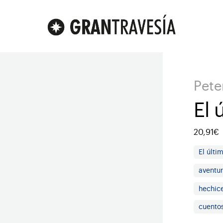
Pete
El 
20,91€
El últi
aventu
hechice
cuento