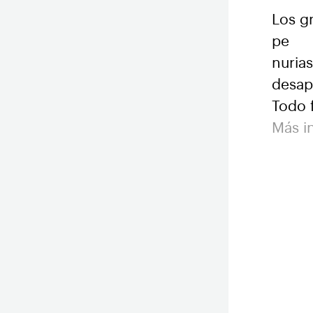
Los g
pe
nurias
desap
Todo 
Más i