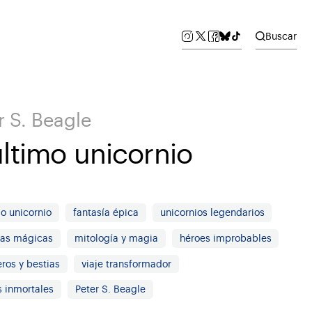
Buscar
r S. Beagle
último unicornio
mo unicornio
fantasía épica
unicornios legendarios
ras mágicas
mitología y magia
héroes improbables
ros y bestias
viaje transformador
s inmortales
Peter S. Beagle