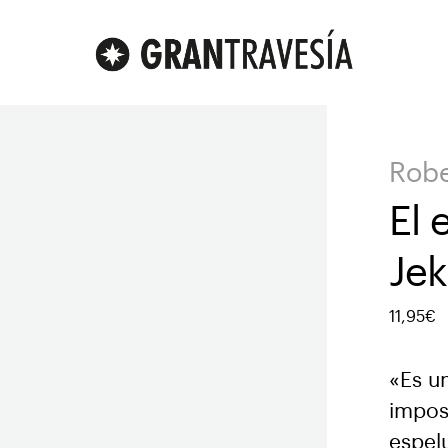
Robe
El 
Jek
11,95€
«Es un
impos
espel