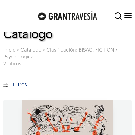
Catálogo
Inicio
>
Catálogo
>
Clasificación: BISAC. FICTION /
Psychological
2 Libros
Filtros